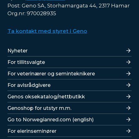
Post: Geno SA, Storhamargata 44, 2317 Hamar
Org.nr: 970028935
Ta kontakt med styret i Geno
Lenker
Nyheter
For tillitsvalgte
For veterinærer og seminteknikere
For avlsrådgivere
Lenker
Genos oksekatalog/nettbutikk
Genoshop for utstyr m.m.
Go to Norwegianred.com (english)
For eierinseminører