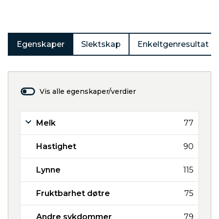
Egenskaper
Slektskap
Enkeltgenresultat
Vis alle egenskaper/verdier
Melk
77
Hastighet
90
Lynne
115
Fruktbarhet døtre
75
Andre sykdommer
79