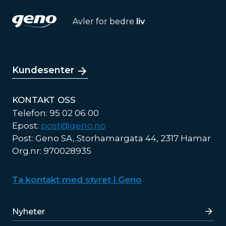
Avler for bedre
liv
Kundesenter
KONTAKT OSS
Telefon: 95 02 06 00
Epost:
post@geno.no
Post: Geno SA, Storhamargata 44, 2317 Hamar
Org.nr: 970028935
Ta kontakt med styret i Geno
Lenker
Nyheter