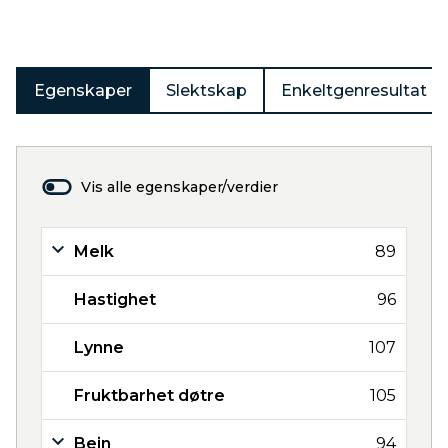
Egenskaper
Slektskap
Enkeltgenresultat
Vis alle egenskaper/verdier
Melk
89
Hastighet
96
Lynne
107
Fruktbarhet døtre
105
Bein
94