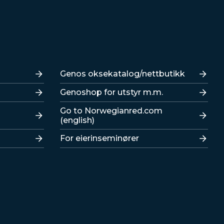
Lenker
Genos oksekatalog/nettbutikk
Genoshop for utstyr m.m.
Go to Norwegianred.com
(english)
For eierinseminører