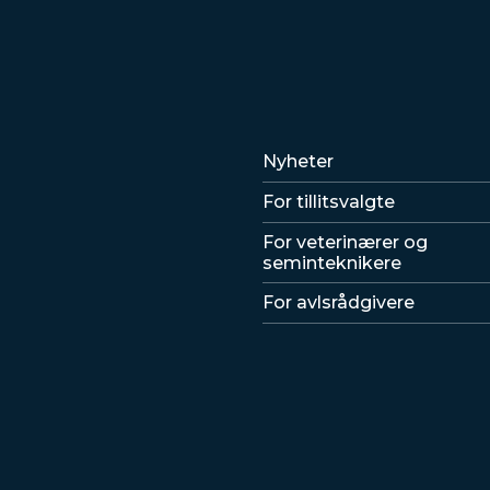
Lenker
Nyheter
For tillitsvalgte
For veterinærer og
seminteknikere
For avlsrådgivere