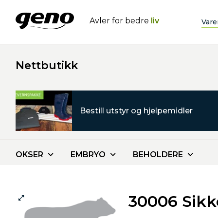
Avler for bedre
liv
Vare
Nettbutikk
Bestill utstyr og hjelpemidler
OKSER
EMBRYO
BEHOLDERE
30006 Sik