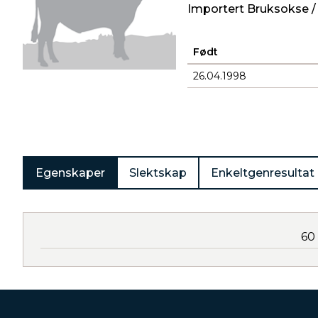
Importert Bruksokse /
Født
26.04.1998
Produkter
Egenskaper
Slektskap
Enkeltgenresultat
60