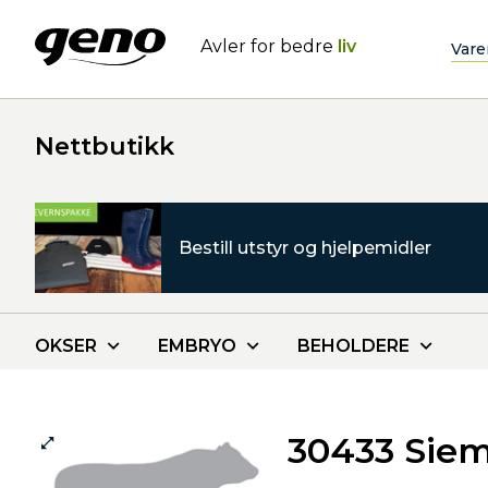
Avler for bedre
liv
Vare
Nettbutikk
Bestill utstyr og hjelpemidler
OKSER
EMBRYO
BEHOLDERE
30433 Siem