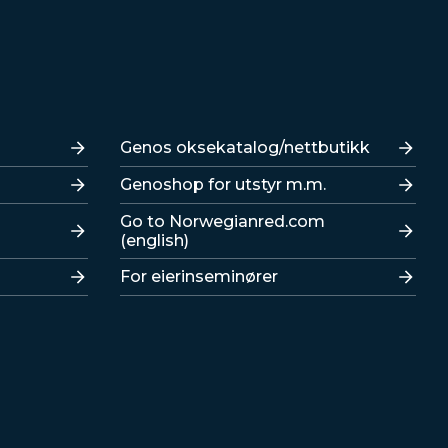
Lenker
Genos oksekatalog/nettbutikk
Genoshop for utstyr m.m.
Go to Norwegianred.com
(english)
For eierinseminører