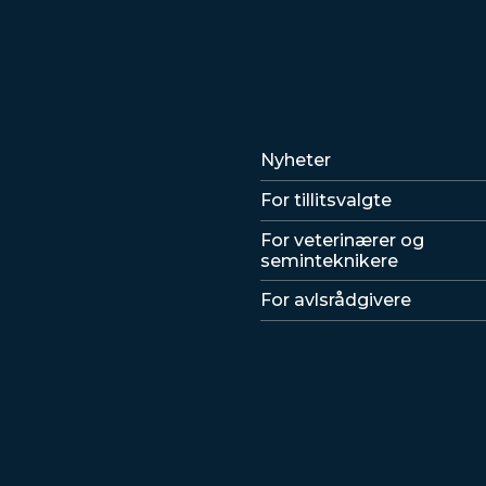
Lenker
Nyheter
For tillitsvalgte
For veterinærer og
seminteknikere
For avlsrådgivere