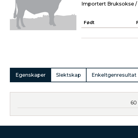
Importert Bruksokse /
Født
Produkter
Egenskaper
Slektskap
Enkeltgenresultat
60