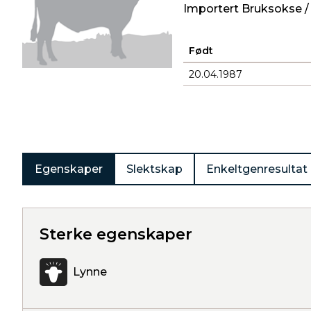
Importert Bruksokse /
Født
20.04.1987
Produkter
Egenskaper
Slektskap
Enkeltgenresultat
Sterke egenskaper
Lynne