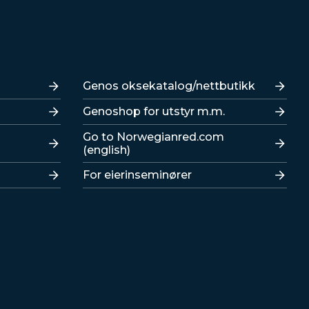
Lenker
Genos oksekatalog/nettbutikk
Genoshop for utstyr m.m.
Go to Norwegianred.com
(english)
For eierinseminører