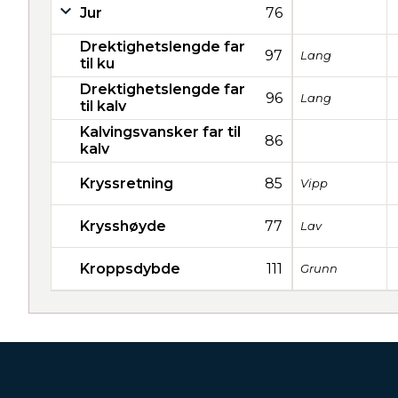
Jur
76
Drektighetslengde far
97
Lang
til ku
Drektighetslengde far
96
Lang
til kalv
Kalvingsvansker far til
86
kalv
Kryssretning
85
Vipp
Krysshøyde
77
Lav
Kroppsdybde
111
Grunn