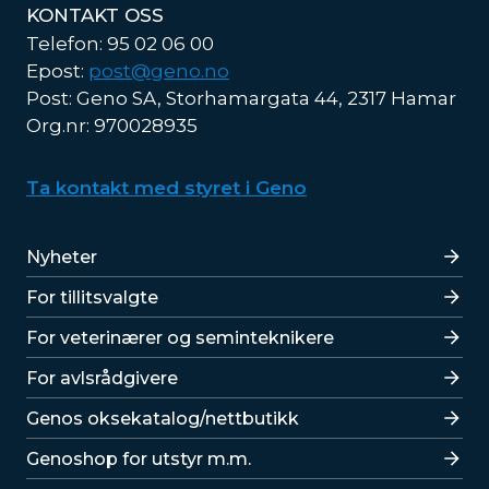
KONTAKT OSS
Telefon: 95 02 06 00
Epost:
post@geno.no
Post: Geno SA, Storhamargata 44, 2317 Hamar
Org.nr: 970028935
Ta kontakt med styret i Geno
Lenker
Nyheter
For tillitsvalgte
For veterinærer og seminteknikere
For avlsrådgivere
Lenker
Genos oksekatalog/nettbutikk
Genoshop for utstyr m.m.