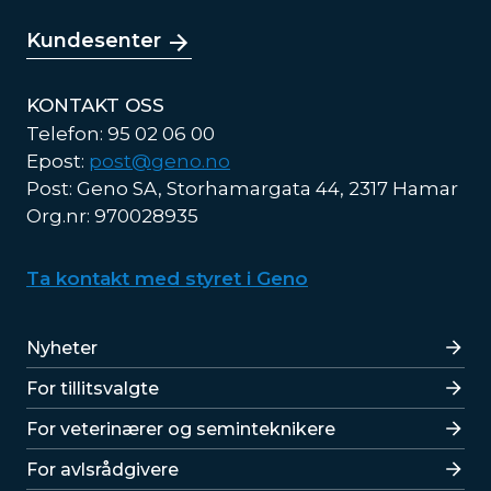
Kundesenter
KONTAKT OSS
Telefon: 95 02 06 00
Epost:
post@geno.no
Post: Geno SA, Storhamargata 44, 2317 Hamar
Org.nr: 970028935
Ta kontakt med styret i Geno
Lenker
Nyheter
For tillitsvalgte
For veterinærer og seminteknikere
For avlsrådgivere