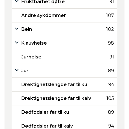
Fruktbarhet døtre
91
Andre sykdommer
107
Bein
102
Klauvhelse
98
Jurhelse
91
Jur
89
Drektighetslengde far til ku
94
Drektighetslengde far til kalv
105
Dødfødsler far til ku
89
Dødfødsler far til kalv
94