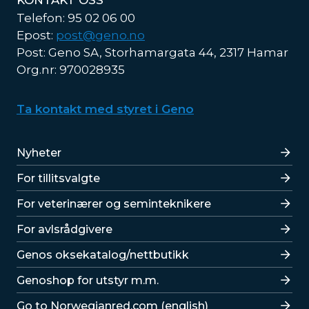
KONTAKT OSS
Telefon: 95 02 06 00
Epost:
post@geno.no
Post: Geno SA, Storhamargata 44, 2317 Hamar
Org.nr: 970028935
Ta kontakt med styret i Geno
Lenker
Nyheter
For tillitsvalgte
For veterinærer og seminteknikere
For avlsrådgivere
Lenker
Genos oksekatalog/nettbutikk
Genoshop for utstyr m.m.
Go to Norwegianred.com (english)