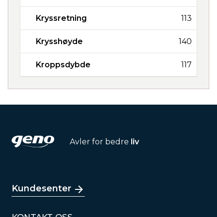
Kryssretning
113
Krysshøyde
140
Kroppsdybde
117
Avler for bedre
liv
Kundesenter