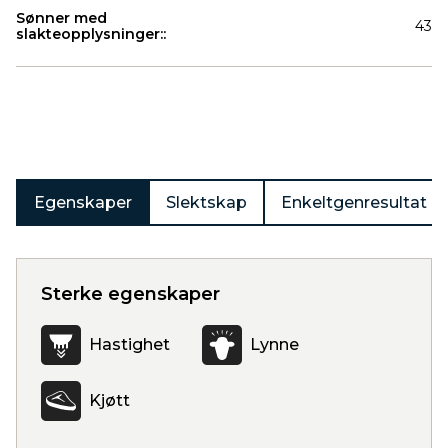
Sønner med
43
slakteopplysninger::
Produkter
Egenskaper
Slektskap
Enkeltgenresultat
Sterke egenskaper
Hastighet
Lynne
Kjøtt