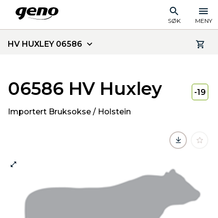
SØK
MENY
HV HUXLEY 06586
06586 HV Huxley
-19
Importert Bruksokse / Holstein