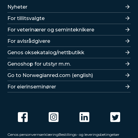
Lenker
Nyheter
For tillitsvalgte
For veterinærer og seminteknikere
For avlsrådgivere
Lenker
Genos oksekatalog/nettbutikk
Genoshop for utstyr m.m.
Go to Norwegianred.com (english)
For eierinseminører
Genos personvernserklæring
Bestillings- og leveringsbetingelser