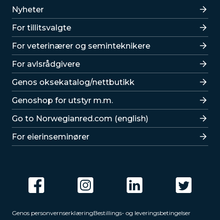
Lenker
Nyheter
For tillitsvalgte
For veterinærer og seminteknikere
For avlsrådgivere
Lenker
Genos oksekatalog/nettbutikk
Genoshop for utstyr m.m.
Go to Norwegianred.com (english)
For eierinseminører
Genos personvernserklæring
Bestillings- og leveringsbetingelser