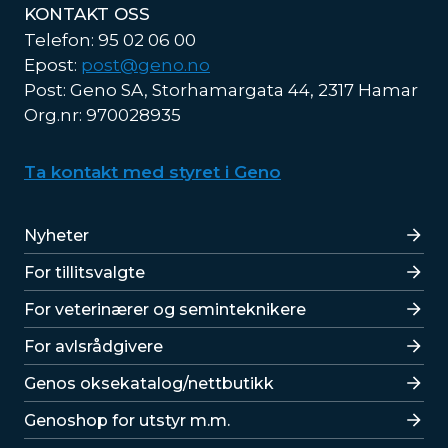
KONTAKT OSS
Telefon: 95 02 06 00
Epost:
post@geno.no
Post: Geno SA, Storhamargata 44, 2317 Hamar
Org.nr: 970028935
Ta kontakt med styret i Geno
Lenker
Nyheter
For tillitsvalgte
For veterinærer og seminteknikere
For avlsrådgivere
Lenker
Genos oksekatalog/nettbutikk
Genoshop for utstyr m.m.