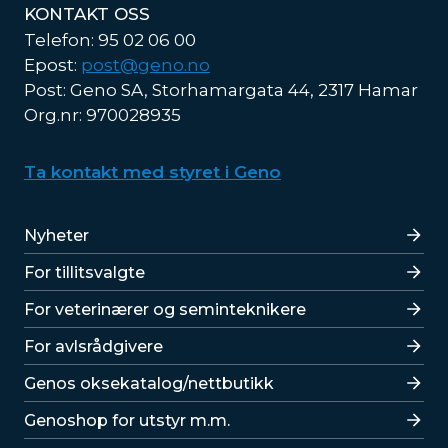
KONTAKT OSS
Telefon: 95 02 06 00
Epost:
post@geno.no
Post: Geno SA, Storhamargata 44, 2317 Hamar
Org.nr: 970028935
Ta kontakt med styret i Geno
Lenker
Nyheter
For tillitsvalgte
For veterinærer og seminteknikere
For avlsrådgivere
Lenker
Genos oksekatalog/nettbutikk
Genoshop for utstyr m.m.