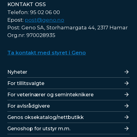
KONTAKT OSS
Telefon: 95 02 06 00
Epost:
post@geno.no
Post: Geno SA, Storhamargata 44, 2317 Hamar
Org.nr: 970028935
Ta kontakt med styret i Geno
Lenker
Nyheter
For tillitsvalgte
For veterinærer og seminteknikere
For avlsrådgivere
Lenker
Genos oksekatalog/nettbutikk
Genoshop for utstyr m.m.