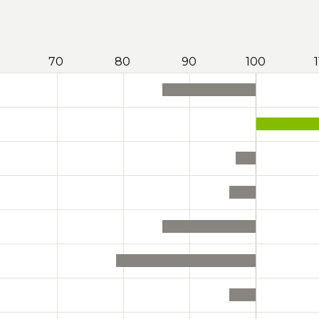
70
80
90
100