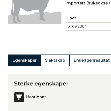
Importert Bruksokse /
Født
01.09.2004
Produkter
Egenskaper
Slektskap
Enkeltgenresultat
Sterke egenskaper
Hastighet