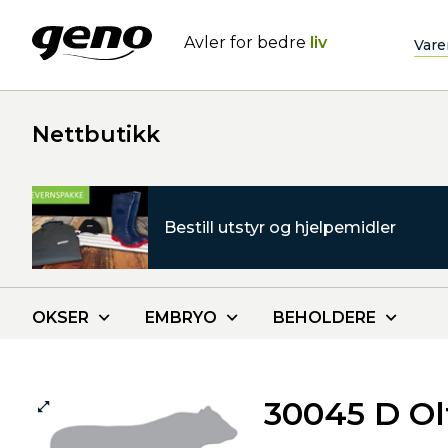
Avler for bedre
liv
Vare
Nettbutikk
Bestill utstyr og hjelpemidler
OKSER
EMBRYO
BEHOLDERE
30045 D Ol