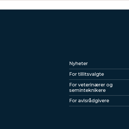
Lenker
Nyheter
For tillitsvalgte
For veterinærer og
seminteknikere
For avlsrådgivere