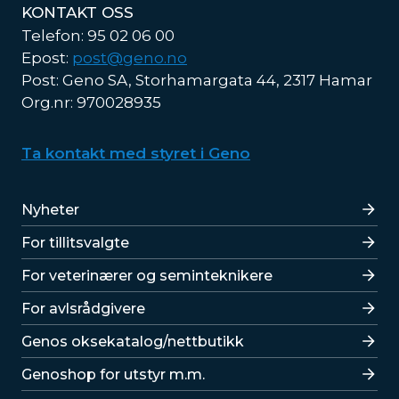
KONTAKT OSS
Telefon: 95 02 06 00
Epost:
post@geno.no
Post: Geno SA, Storhamargata 44, 2317 Hamar
Org.nr: 970028935
Ta kontakt med styret i Geno
Lenker
Nyheter
For tillitsvalgte
For veterinærer og seminteknikere
For avlsrådgivere
Lenker
Genos oksekatalog/nettbutikk
Genoshop for utstyr m.m.