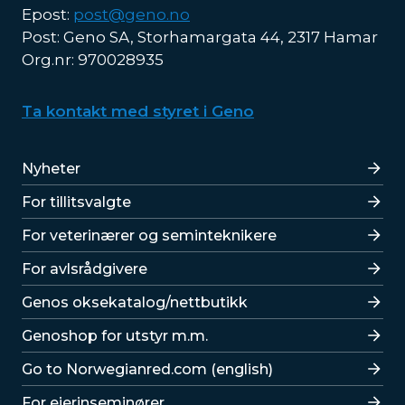
Epost:
post@geno.no
Post: Geno SA, Storhamargata 44, 2317 Hamar
Org.nr: 970028935
Ta kontakt med styret i Geno
Lenker
Nyheter
For tillitsvalgte
For veterinærer og seminteknikere
For avlsrådgivere
Lenker
Genos oksekatalog/nettbutikk
Genoshop for utstyr m.m.
Go to Norwegianred.com (english)
For eierinseminører