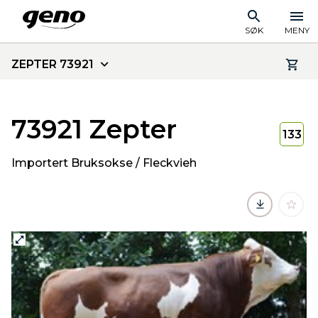
SØK
MENY
ZEPTER 73921
73921 Zepter
133
Importert Bruksokse / Fleckvieh