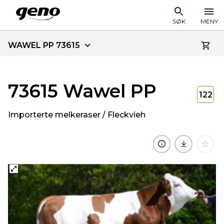
SØK
MENY
WAWEL PP 73615
73615 Wawel PP
122
Importerte melkeraser / Fleckvieh