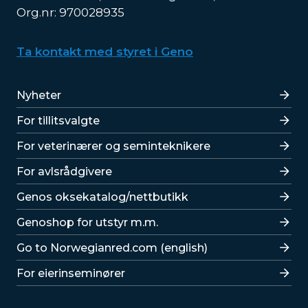
Org.nr: 970028935
Ta kontakt med styret i Geno
Lenker
Nyheter
For tillitsvalgte
For veterinærer og seminteknikere
For avlsrådgivere
Lenker
Genos oksekatalog/nettbutikk
Genoshop for utstyr m.m.
Go to Norwegianred.com (english)
For eierinseminører