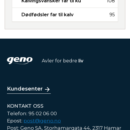
Kalvingsvansker far til ku
108
Dødfødsler far til kalv
95
Avler for bedre
liv
Kundesenter
KONTAKT OSS
Telefon: 95 02 06 00
Epost:
post@geno.no
Post: Geno SA, Storhamargata 44, 2317 Hamar