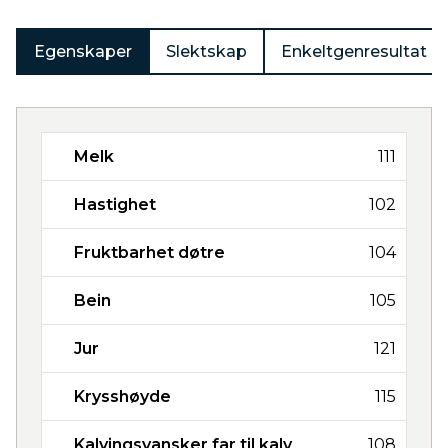
Egenskaper
Slektskap
Enkeltgenresultat
Melk
111
Hastighet
102
Fruktbarhet døtre
104
Bein
105
Jur
121
Krysshøyde
115
Kalvingsvansker far til kalv
108