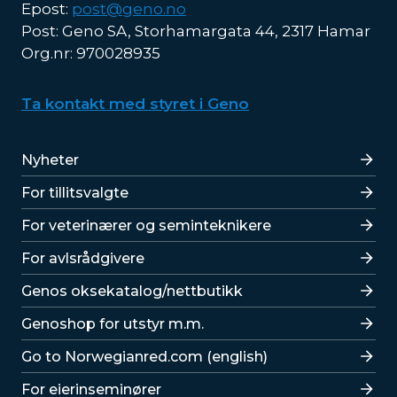
Epost:
post@geno.no
Post: Geno SA, Storhamargata 44, 2317 Hamar
Org.nr: 970028935
Ta kontakt med styret i Geno
Lenker
Nyheter
For tillitsvalgte
For veterinærer og seminteknikere
For avlsrådgivere
Lenker
Genos oksekatalog/nettbutikk
Genoshop for utstyr m.m.
Go to Norwegianred.com (english)
For eierinseminører