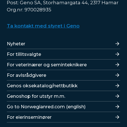
Post: Geno SA, Storhamargata 44, 2317 Hamar
Org.nr: 970028935
Ta kontakt med styret i Geno
Lenker
Nyheter
For tillitsvalgte
For veterinærer og seminteknikere
For avlsrådgivere
Lenker
Genos oksekatalog/nettbutikk
Genoshop for utstyr m.m.
Go to Norwegianred.com (english)
For eierinseminører