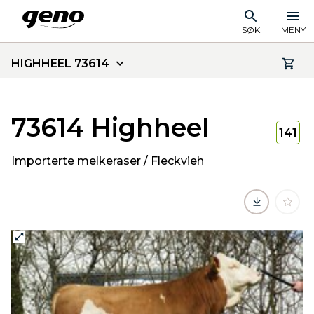
SØK
MENY
HIGHHEEL 73614
73614 Highheel
141
Importerte melkeraser / Fleckvieh