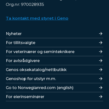
Org.nr: 970028935
Ta kontakt med styret i Geno
Lenker
Nyheter
For tillitsvalgte
For veterinærer og seminteknikere
For avlsrådgivere
Lenker
Genos oksekatalog/nettbutikk
Genoshop for utstyr m.m.
Go to Norwegianred.com (english)
For eierinseminører