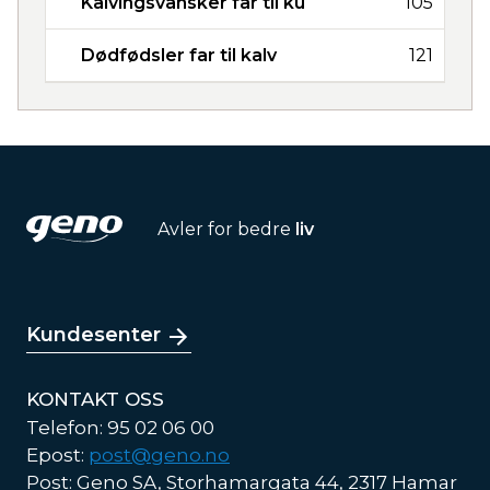
Kalvingsvansker far til ku
105
Dødfødsler far til kalv
121
Avler for bedre
liv
Kundesenter
KONTAKT OSS
Telefon: 95 02 06 00
Epost:
post@geno.no
Post: Geno SA, Storhamargata 44, 2317 Hamar