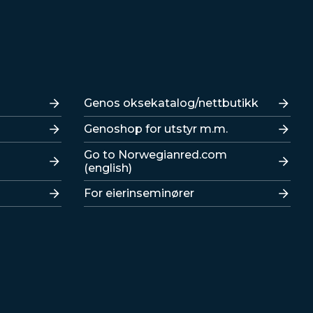
Lenker
Genos oksekatalog/nettbutikk
Genoshop for utstyr m.m.
Go to Norwegianred.com
(english)
For eierinseminører