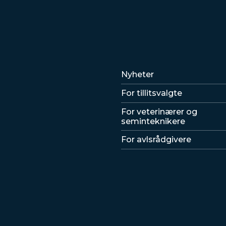
Lenker
Nyheter
For tillitsvalgte
For veterinærer og
seminteknikere
For avlsrådgivere