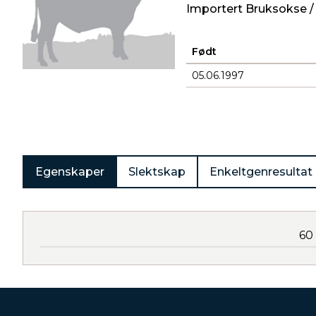
Importert Bruksokse /
Født
05.06.1997
Produkter
Egenskaper
Slektskap
Enkeltgenresultat
60