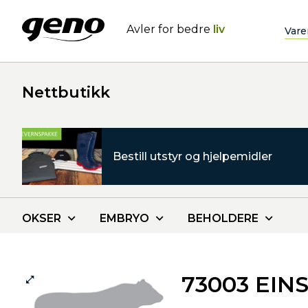
Avler for bedre
liv
Vare
Nettbutikk
Bestill utstyr og hjelpemidler
OKSER
EMBRYO
BEHOLDERE
73003 EIN