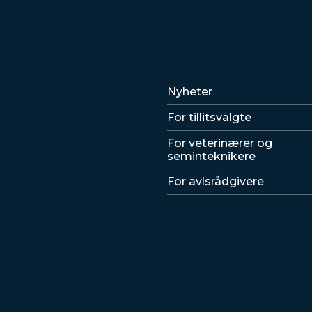
Lenker
Nyheter
For tillitsvalgte
For veterinærer og
seminteknikere
For avlsrådgivere