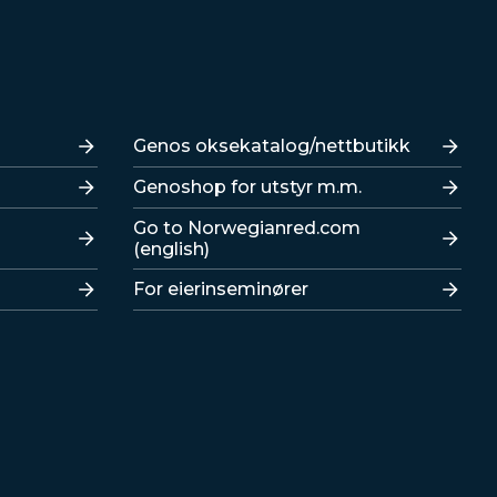
Lenker
Genos oksekatalog/nettbutikk
Genoshop for utstyr m.m.
Go to Norwegianred.com
(english)
For eierinseminører