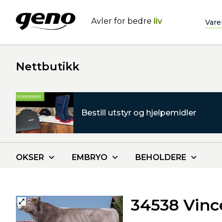
Avler for bedre
liv
Vare
Nettbutikk
Bestill utstyr og hjelpemidler
OKSER
EMBRYO
BEHOLDERE
34538 Vinc