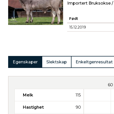
Importert Bruksokse /
Født
15.12.2019
Produkter
Egenskaper
Slektskap
Enkeltgenresultat
60
Melk
115
Hastighet
90