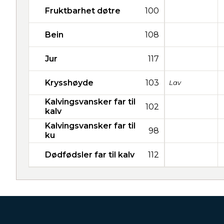
Fruktbarhet døtre
100
Bein
108
Jur
117
Krysshøyde
103
Lav
Kalvingsvansker far til
102
kalv
Kalvingsvansker far til
98
ku
Dødfødsler far til kalv
112