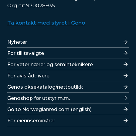
Org.nr: 970028935
Ta kontakt med styret i Geno
Lenker
Nyheter
For tillitsvalgte
For veterinærer og seminteknikere
For avlsrådgivere
Lenker
Genos oksekatalog/nettbutikk
Genoshop for utstyr m.m.
Go to Norwegianred.com (english)
For eierinseminører