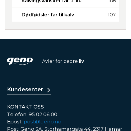
Kalvingsvansker far til ku
106
Dødfødsler far til kalv
107
Avler for bedre
liv
Kundesenter
KONTAKT OSS
Telefon: 95 02 06 00
Epost:
post@geno.no
Post: Geno SA, Storhamargata 44, 2317 Hamar