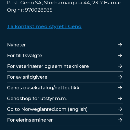
Post: Geno SA, Storhamargata 44, 2317 Hamar
Org.nr: 970028935
Ta kontakt med styret i Geno
Lenker
Nyheter
For tillitsvalgte
For veterinærer og seminteknikere
For avlsrådgivere
Lenker
Genos oksekatalog/nettbutikk
Genoshop for utstyr m.m.
Go to Norwegianred.com (english)
For eierinseminører