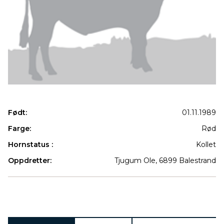
Født:
01.11.1989
Farge:
Rød
Hornstatus :
Kollet
Oppdretter:
Tjugum Ole, 6899 Balestrand
Produkter