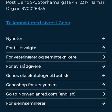
Post: Geno SA, Storhamargata 44, 2317 Hamar
Org.nr: 970028935
Ta kontakt med styret i Geno
Lenker
Nyheter
For tillitsvalgte
For veterinærer og seminteknikere
For avlsrådgivere
Lenker
Genos oksekatalog/nettbutikk
Genoshop for utstyr m.m.
Go to Norwegianred.com (english)
For eierinseminører