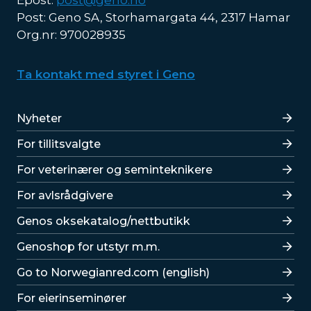
Epost:
post@geno.no
Post: Geno SA, Storhamargata 44, 2317 Hamar
Org.nr: 970028935
Ta kontakt med styret i Geno
Lenker
Nyheter
For tillitsvalgte
For veterinærer og seminteknikere
For avlsrådgivere
Lenker
Genos oksekatalog/nettbutikk
Genoshop for utstyr m.m.
Go to Norwegianred.com (english)
For eierinseminører