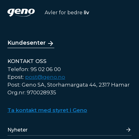
Avler for bedre
liv
Kundesenter
KONTAKT OSS
Telefon: 95 02 06 00
Epost:
post@geno.no
Post: Geno SA, Storhamargata 44, 2317 Hamar
Org.nr: 970028935
Ta kontakt med styret i Geno
Lenker
Nyheter