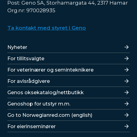
Post: Geno SA, Storhamargata 44, 2317 Hamar
Org.nr: 970028935
Ta kontakt med styret i Geno
Lenker
Nyheter
For tillitsvalgte
For veterinærer og seminteknikere
For avlsrådgivere
Lenker
Genos oksekatalog/nettbutikk
Genoshop for utstyr m.m.
Go to Norwegianred.com (english)
For eierinseminører