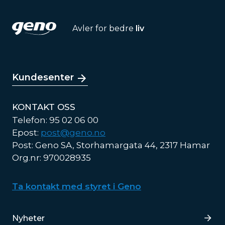
Avler for bedre
liv
Kundesenter
KONTAKT OSS
Telefon: 95 02 06 00
Epost:
post@geno.no
Post: Geno SA, Storhamargata 44, 2317 Hamar
Org.nr: 970028935
Ta kontakt med styret i Geno
Lenker
Nyheter