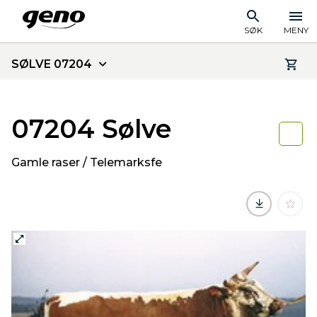
SØK
MENY
SØLVE 07204
07204 Sølve
Gamle raser / Telemarksfe