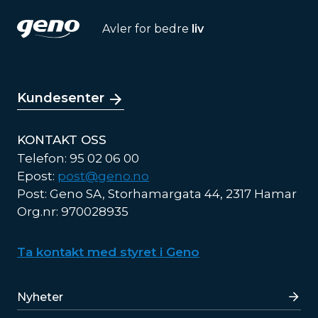
Avler for bedre
liv
Kundesenter
KONTAKT OSS
Telefon: 95 02 06 00
Epost:
post@geno.no
Post: Geno SA, Storhamargata 44, 2317 Hamar
Org.nr: 970028935
Ta kontakt med styret i Geno
Lenker
Nyheter