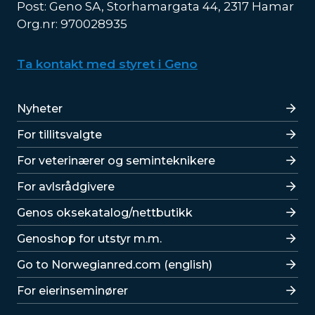
Post: Geno SA, Storhamargata 44, 2317 Hamar
Org.nr: 970028935
Ta kontakt med styret i Geno
Lenker
Nyheter
For tillitsvalgte
For veterinærer og seminteknikere
For avlsrådgivere
Lenker
Genos oksekatalog/nettbutikk
Genoshop for utstyr m.m.
Go to Norwegianred.com (english)
For eierinseminører