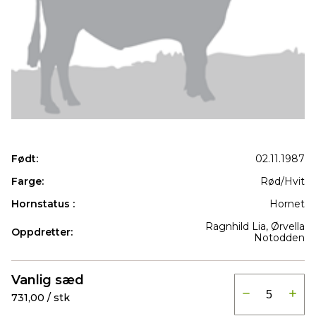
Født:
02.11.1987
Farge:
Rød/Hvit
Hornstatus :
Hornet
Ragnhild Lia, Ørvella
Oppdretter:
Notodden
Produkter
Vanlig sæd
731,00 / stk