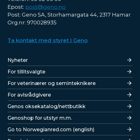
Epost:
post@geno.no
Post: Geno SA, Storhamargata 44, 2317 Hamar
Org.nr: 970028935
Ta kontakt med styret i Geno
Lenker
Nyheter
For tillitsvalgte
For veterinærer og seminteknikere
For avlsrådgivere
Lenker
Genos oksekatalog/nettbutikk
Genoshop for utstyr m.m.
Go to Norwegianred.com (english)