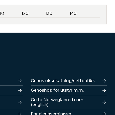
110
120
130
140
Lenker
Genos oksekatalog/nettbutikk
Genoshop for utstyr m.m.
Go to Norwegianred.com
(english)
For eierinseminører