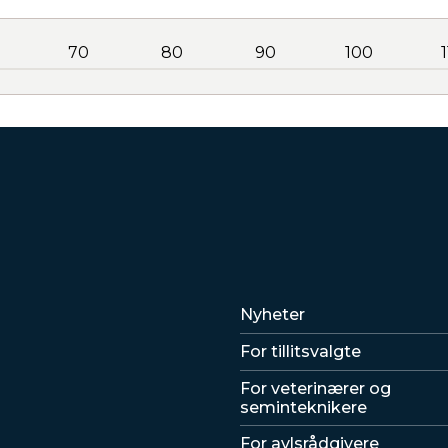
70
80
90
100
Lenker
Nyheter
For tillitsvalgte
For veterinærer og
seminteknikere
For avlsrådgivere