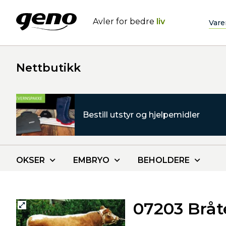
Avler for bedre
liv
Vare
Nettbutikk
Bestill utstyr og hjelpemidler
OKSER
EMBRYO
BEHOLDERE
07203 Bråt