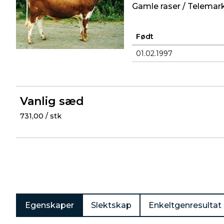
Gamle raser / Telemar
Født
01.02.1997
Produkter
Vanlig sæd
731,00 / stk
Egenskaper
Slektskap
Enkeltgenresultat