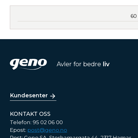
60
Avler for bedre
liv
Kundesenter
KONTAKT OSS
Telefon: 95 02 06 00
Epost:
post@geno.no
Post: Geno SA, Storhamargata 44, 2317 Hamar