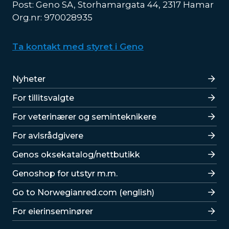
Post: Geno SA, Storhamargata 44, 2317 Hamar
Org.nr: 970028935
Ta kontakt med styret i Geno
Lenker
Nyheter
For tillitsvalgte
For veterinærer og seminteknikere
For avlsrådgivere
Lenker
Genos oksekatalog/nettbutikk
Genoshop for utstyr m.m.
Go to Norwegianred.com (english)
For eierinseminører