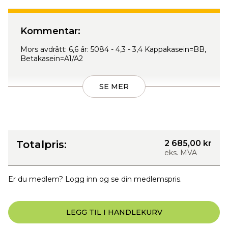
Kommentar:
Mors avdrått: 6,6 år: 5084 - 4,3 - 3,4 Kappakasein=BB,
Betakasein=A1/A2
SE MER
Totalpris:
2 685,00 kr
eks. MVA
Er du medlem? Logg inn og se din medlemspris.
LEGG TIL I HANDLEKURV