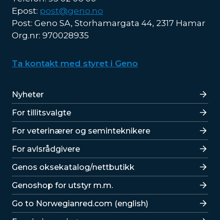
Epost:
post@geno.no
Post: Geno SA, Storhamargata 44, 2317 Hamar
Org.nr: 970028935
Ta kontakt med styret i Geno
Lenker
Nyheter
For tillitsvalgte
For veterinærer og seminteknikere
For avlsrådgivere
Lenker
Genos oksekatalog/nettbutikk
Genoshop for utstyr m.m.
Go to Norwegianred.com (english)