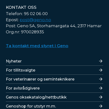
KONTAKT OSS
Telefon: 95 02 06 00
Epost:
post@geno.no
Post: Geno SA, Storhamargata 44, 2317 Hamar
Org.nr: 970028935
Ta kontakt med styret i Geno
Lenker
Nyheter
For tillitsvalgte
For veterinærer og seminteknikere
For avlsrådgivere
Lenker
Genos oksekatalog/nettbutikk
Genoshop for utstyr m.m.