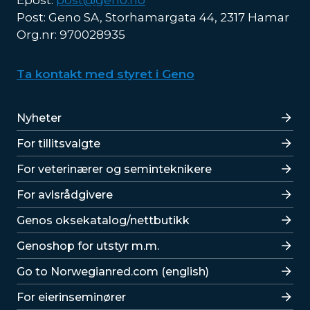
Epost:
post@geno.no
Post: Geno SA, Storhamargata 44, 2317 Hamar
Org.nr: 970028935
Ta kontakt med styret i Geno
Lenker
Nyheter
For tillitsvalgte
For veterinærer og seminteknikere
For avlsrådgivere
Lenker
Genos oksekatalog/nettbutikk
Genoshop for utstyr m.m.
Go to Norwegianred.com (english)
For eierinseminører