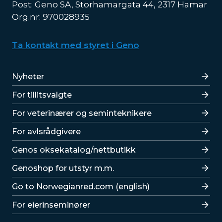
Post: Geno SA, Storhamargata 44, 2317 Hamar
Org.nr: 970028935
Ta kontakt med styret i Geno
Lenker
Nyheter
For tillitsvalgte
For veterinærer og seminteknikere
For avlsrådgivere
Lenker
Genos oksekatalog/nettbutikk
Genoshop for utstyr m.m.
Go to Norwegianred.com (english)
For eierinseminører