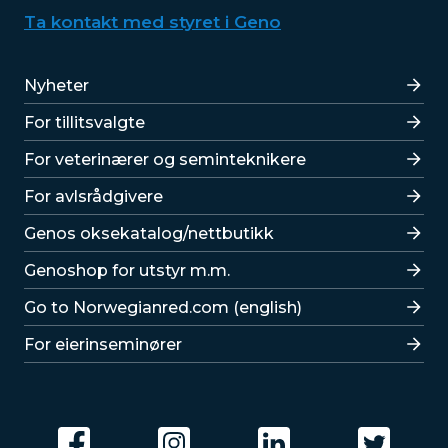
Ta kontakt med styret i Geno
Lenker
Nyheter
For tillitsvalgte
For veterinærer og seminteknikere
For avlsrådgivere
Lenker
Genos oksekatalog/nettbutikk
Genoshop for utstyr m.m.
Go to Norwegianred.com (english)
For eierinseminører