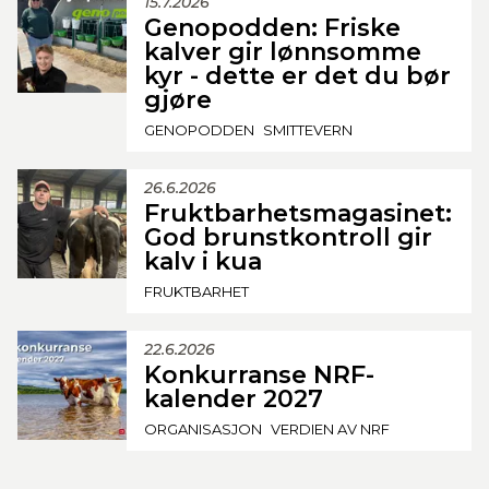
15.7.2026
Genopodden: Friske
kalver gir lønnsomme
kyr - dette er det du bør
gjøre
GENOPODDEN
SMITTEVERN
26.6.2026
Fruktbarhetsmagasinet:
God brunstkontroll gir
kalv i kua
FRUKTBARHET
22.6.2026
Konkurranse NRF-
kalender 2027
ORGANISASJON
VERDIEN AV NRF