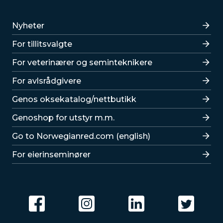
Lenker
Nyheter
For tillitsvalgte
For veterinærer og seminteknikere
For avlsrådgivere
Lenker
Genos oksekatalog/nettbutikk
Genoshop for utstyr m.m.
Go to Norwegianred.com (english)
For eierinseminører