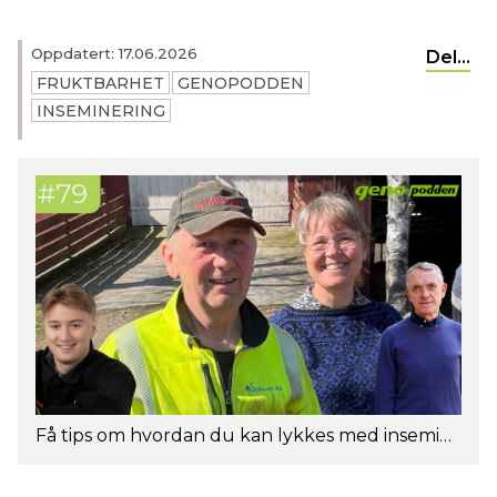
Oppdatert: 17.06.2026
Del...
FRUKTBARHET
GENOPODDEN
INSEMINERING
Få tips om hvordan du kan lykkes med inseminering i denne episoden av Genopodden. Fra venstre: Peter Reppen-Gjelseth, Lars Bergsli, Anne Hege Hunskaar Tajet og Rasmus Lang-Ree.