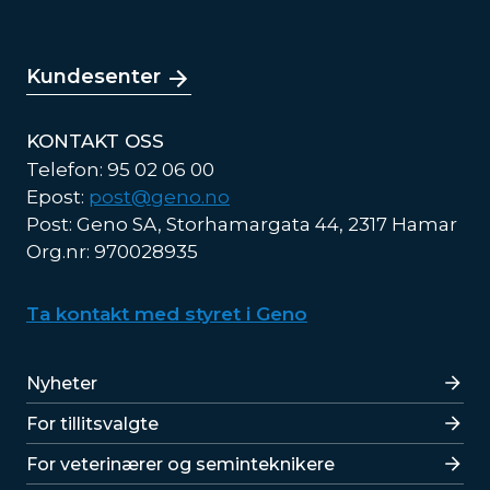
Kundesenter
KONTAKT OSS
Telefon: 95 02 06 00
Epost:
post@geno.no
Post: Geno SA, Storhamargata 44, 2317 Hamar
Org.nr: 970028935
Ta kontakt med styret i Geno
Lenker
Nyheter
For tillitsvalgte
For veterinærer og seminteknikere