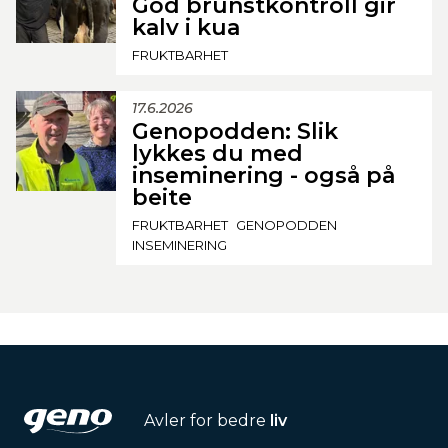
God brunstkontroll gir
kalv i kua
FRUKTBARHET
17.6.2026
Genopodden: Slik
lykkes du med
inseminering - også på
beite
FRUKTBARHET
GENOPODDEN
INSEMINERING
Avler for bedre
liv