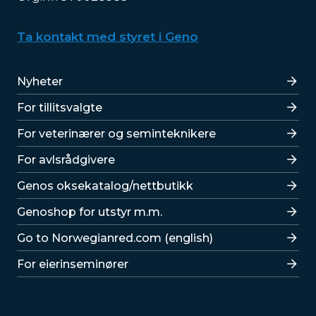
Ta kontakt med styret i Geno
Lenker
Nyheter
For tillitsvalgte
For veterinærer og seminteknikere
For avlsrådgivere
Lenker
Genos oksekatalog/nettbutikk
Genoshop for utstyr m.m.
Go to Norwegianred.com (english)
For eierinseminører