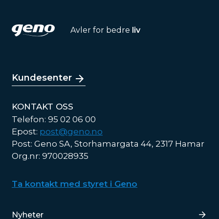
Avler for bedre
liv
Kundesenter
KONTAKT OSS
Telefon: 95 02 06 00
Epost:
post@geno.no
Post: Geno SA, Storhamargata 44, 2317 Hamar
Org.nr: 970028935
Ta kontakt med styret i Geno
Lenker
Nyheter