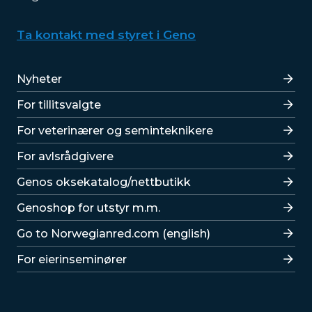
Ta kontakt med styret i Geno
Lenker
Nyheter
For tillitsvalgte
For veterinærer og seminteknikere
For avlsrådgivere
Lenker
Genos oksekatalog/nettbutikk
Genoshop for utstyr m.m.
Go to Norwegianred.com (english)
For eierinseminører