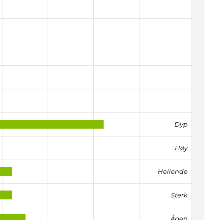
Dyp
Høy
Hellende
Sterk
Åpen