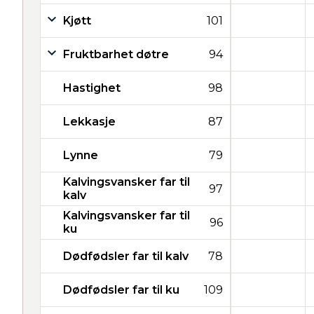
Kjøtt
101
Fruktbarhet døtre
94
Hastighet
98
Lekkasje
87
Lynne
79
Kalvingsvansker far til
97
kalv
Kalvingsvansker far til
96
ku
Dødfødsler far til kalv
78
Dødfødsler far til ku
109