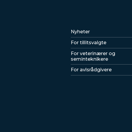
Lenker
Nyheter
For tillitsvalgte
For veterinærer og
seminteknikere
For avlsrådgivere