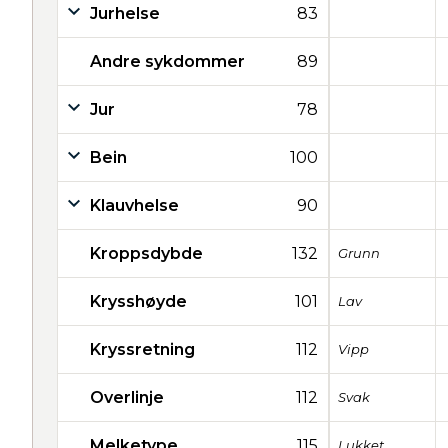
Jurhelse
83
Andre sykdommer
89
Jur
78
Bein
100
Klauvhelse
90
Kroppsdybde
132
Grunn
Krysshøyde
101
Lav
Kryssretning
112
Vipp
Overlinje
112
Svak
Melketype
115
Lukket