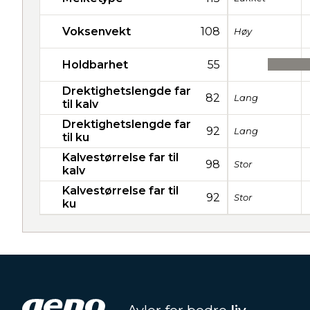
Voksenvekt
108
Høy
Holdbarhet
55
Drektighetslengde far
82
Lang
til kalv
Drektighetslengde far
92
Lang
til ku
Kalvestørrelse far til
98
Stor
kalv
Kalvestørrelse far til
92
Stor
ku