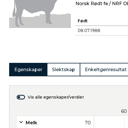
Norsk Rødt fe / NRF O
Født
08.07.1988
Produkter
Egenskaper
Slektskap
Enkeltgenresultat
Vis alle egenskaper/verdier
60
Melk
70