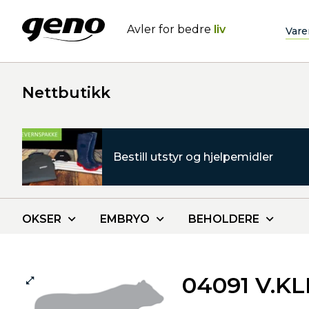
Avler for bedre
liv
Vare
Nettbutikk
Bestill utstyr og hjelpemidler
OKSER
EMBRYO
BEHOLDERE
04091 V.K