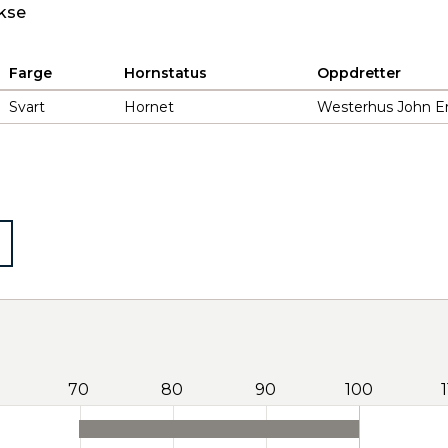
kse
Farge
Hornstatus
Oppdretter
Svart
Hornet
Westerhus John Er
70
80
90
100