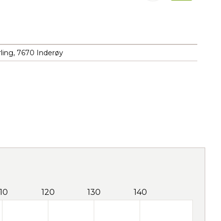
ling, 7670 Inderøy
110
120
130
140