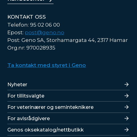
KONTAKT OSS
Telefon: 95 02 06 00
Epost:
post@geno.no
Post: Geno SA, Storhamargata 44, 2317 Hamar
Org.nr: 970028935
Ta kontakt med styret i Geno
Lenker
Nyheter
For tillitsvalgte
For veterinærer og seminteknikere
For avlsrådgivere
Lenker
Genos oksekatalog/nettbutikk