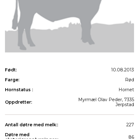
Født:
10.08.2013
Farge:
Rød
Hornstatus :
Hornet
Myrmæl Olav Peder, 7335
Oppdretter:
Jerpstad
Antall døtre med melk::
227
Døtre med
86