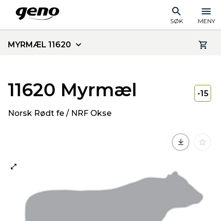
SØK
MENY
MYRMÆL 11620
11620 Myrmæl
-15
Norsk Rødt fe / NRF Okse