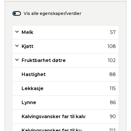
Vis alle egenskaper/verdier
Melk
57
Kjøtt
108
Fruktbarhet døtre
102
Hastighet
88
Lekkasje
115
Lynne
86
Kalvingsvansker far til kalv
90
Kalvingsvansker far til ku
112