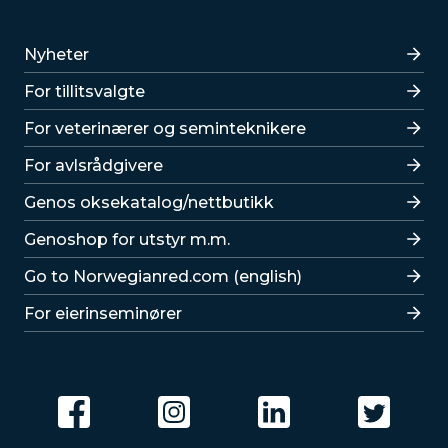
Lenker
Nyheter
For tillitsvalgte
For veterinærer og seminteknikere
For avlsrådgivere
Lenker
Genos oksekatalog/nettbutikk
Genoshop for utstyr m.m.
Go to Norwegianred.com (english)
For eierinseminører