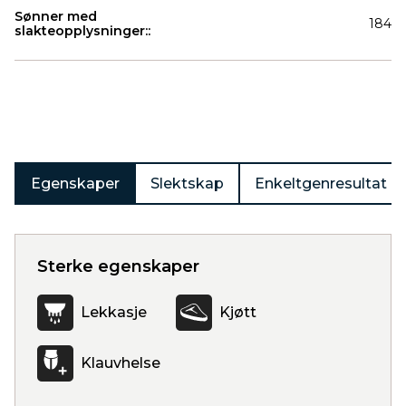
Sønner med
184
slakteopplysninger::
Produkter
Egenskaper
Slektskap
Enkeltgenresultat
Sterke egenskaper
Lekkasje
Kjøtt
Klauvhelse