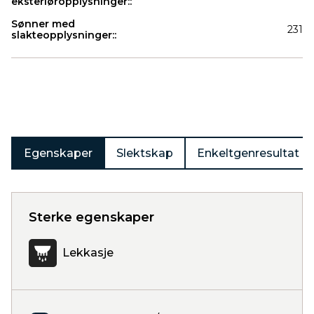
eksteriøropplysninger::
Sønner med
231
slakteopplysninger::
Produkter
Egenskaper
Slektskap
Enkeltgenresultat
Sterke egenskaper
Lekkasje