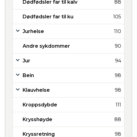
Dødfødsler far til kalv
88
Dødfødsler far til ku
105
Jurhelse
110
Andre sykdommer
90
Jur
94
Bein
98
Klauvhelse
98
Kroppsdybde
111
Krysshøyde
88
Kryssretning
98