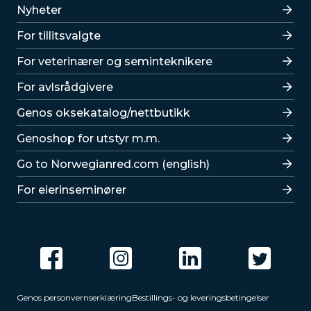
Lenker
Nyheter
For tillitsvalgte
For veterinærer og seminteknikere
For avlsrådgivere
Lenker
Genos oksekatalog/nettbutikk
Genoshop for utstyr m.m.
Go to Norwegianred.com (english)
For eierinseminører
Genos personvernserklæring
Bestillings- og leveringsbetingelser