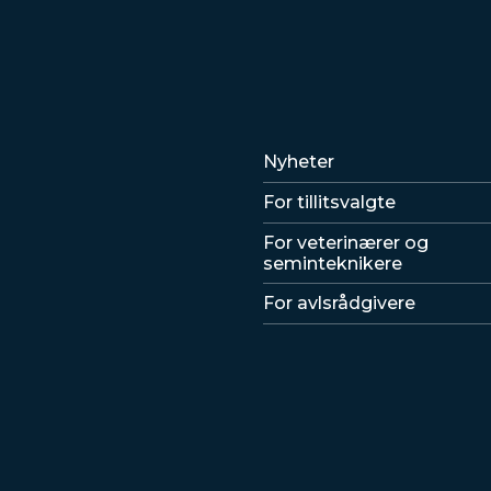
Lenker
Nyheter
For tillitsvalgte
For veterinærer og
seminteknikere
For avlsrådgivere