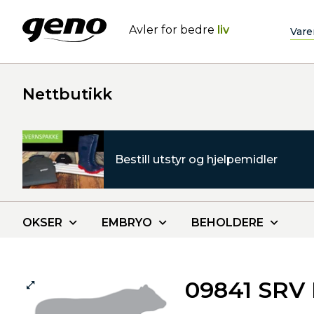
Avler for bedre
liv
Vare
Nettbutikk
Bestill utstyr og hjelpemidler
OKSER
EMBRYO
BEHOLDERE
09841 SRV