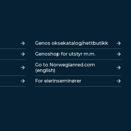
Lenker
Genos oksekatalog/nettbutikk
Genoshop for utstyr m.m.
Go to Norwegianred.com
(english)
For eierinseminører