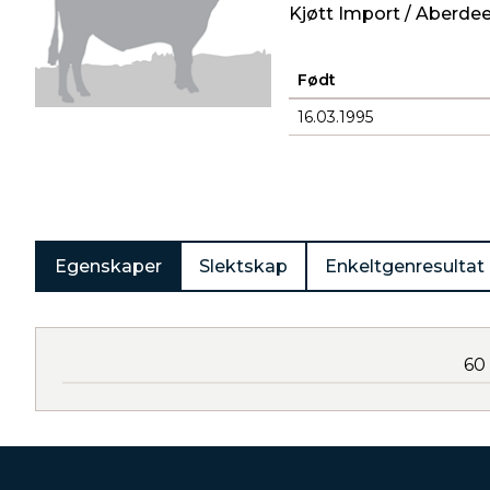
Kjøtt Import / Aberde
Født
16.03.1995
Produkter
Egenskaper
Slektskap
Enkeltgenresultat
60