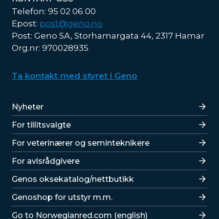
Telefon: 95 02 06 00
Epost:
post@geno.no
Post: Geno SA, Storhamargata 44, 2317 Hamar
Org.nr: 970028935
Ta kontakt med styret i Geno
Lenker
Nyheter
For tillitsvalgte
For veterinærer og seminteknikere
For avlsrådgivere
Lenker
Genos oksekatalog/nettbutikk
Genoshop for utstyr m.m.
Go to Norwegianred.com (english)