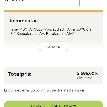
537,00 / stk
Kommentar:
Innavl:40010,40026 Mors avdrått:10,4 år:6078-3,9
-3,4 Kappakasein=AA, Betakasein=A1/A1
SE MER
Totalpris:
2 685,00 kr
eks. MVA
Er du medlem? Logg inn og se din medlemspris.
LEGG TIL I HANDLEKURV